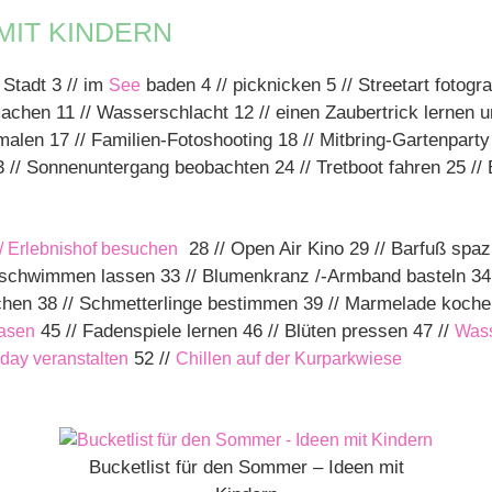
MIT KINDERN
 Stadt 3 // im
baden 4 // picknicken 5 // Streetart fotog
See
machen 11 // Wasserschlacht 12 // einen Zaubertrick lernen
 malen 17 // Familien-Fotoshooting 18 // Mitbring-Gartenpart
 // Sonnenuntergang beobachten 24 // Tretboot fahren 25 /
28 // Open Air Kino 29 // Barfuß spaz
/ Erlebnishof besuchen
 schwimmen lassen 33 // Blumenkranz /-Armband basteln 34 /
uchen 38 // Schmetterlinge bestimmen 39 // Marmelade koche
45 // Fadenspiele lernen 46 // Blüten pressen 47 //
lasen
Wass
52 //
day veranstalten
Chillen auf der Kurparkwiese
Bucketlist für den Sommer – Ideen mit