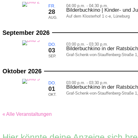
FR.
04:00 p.m. - 04:30 p.m.
Bilderbuchkino | Kinder- und 
28
Auf dem Klosterhof 1 c-e, Lüneburg
AUG.
September 2026
DO.
03:00 p.m. - 03:30 p.m.
Bilderbuchkino in der Ratsbüch
03
Graf-Schenk-von-Stauffenberg-Straße 1
SEP.
Oktober 2026
DO.
03:00 p.m. - 03:30 p.m.
Bilderbuchkino in der Ratsbüch
01
Graf-Schenk-von-Stauffenberg-Straße 1
OKT.
« Alle Veranstaltungen
Hier könnte deine Anzeige sich br