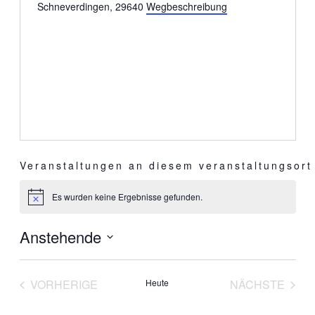
Schneverdingen
,
29640
Wegbeschreibung
Veranstaltungen an diesem veranstaltungsort
Es wurden keine Ergebnisse gefunden.
Hinweis
Anstehende
Datum
wählen.
VORHERIGE
Heute
NÄCHSTE
VERANSTALTUNGEN
VERANST