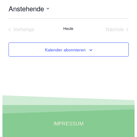
Anstehende
Datum
wählen.
Vorherige
Heute
Nächste
Veranstaltungen
Veranstal
Kalender abonnieren
IMPRESSUM