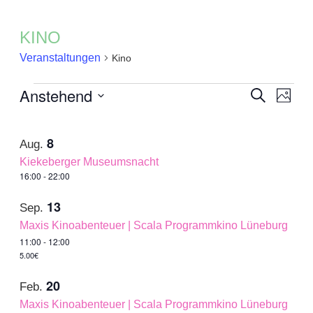
KINO
Veranstaltungen
Kino
VE
Veran
Anstehend
Suche
Foto
AN
Such
Datum
List
NA
und
auswählen.
of
8
Ansic
Aug.
Veranstaltungen
Navig
Kiekeberger Museumsnacht
in
16:00
-
22:00
Photo
13
Sep.
View
Maxis Kinoabenteuer | Scala Programmkino Lüneburg
11:00
-
12:00
5.00€
20
Feb.
Maxis Kinoabenteuer | Scala Programmkino Lüneburg