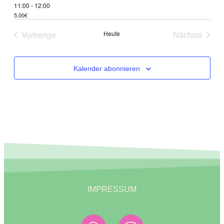
11:00
-
12:00
5.00€
Vorherige
Heute
Nächste
Veranstaltungen
Veranstal
Kalender abonnieren
IMPRESSUM