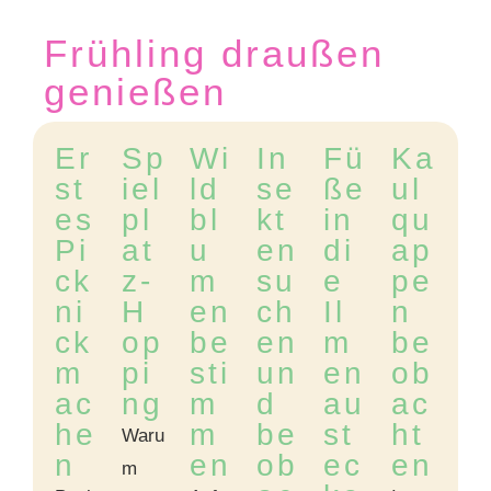
Frühling draußen
genießen
Er
Sp
Wi
In
Fü
Ka
st
iel
ld
se
ße
ul
es
pl
bl
kt
in
qu
Pi
at
u
en
di
ap
ck
z-
m
su
e
pe
ni
H
en
ch
Il
n
ck
op
be
en
m
be
m
pi
sti
un
en
ob
ac
ng
m
d
au
ac
he
m
be
st
ht
Waru
n
en
ob
ec
en
m