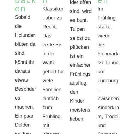
back
n
en
lder offen
en
Klassiker
Im
sind, wird
Sobald
, aber zu
Frühling
es bunt.
die
Recht.
startet
Tulpen
Holunder
Das
wieder
selbst zu
blüten da
erste Eis
die
pflücken
sind,
in der
Flohmark
ist ein
könnt ihr
Waffel
tzeit rund
einfacher
daraus
gehört für
um
Frühlings
etwas
viele
Lüneburg
ausflug,
Besonder
Familien
.
den
es
einfach
Zwischen
Kinder
machen.
zum
Kinderkra
meistens
Ein paar
Frühling
m, Trödel
lieben.
Dolden
mit
und
im Teig