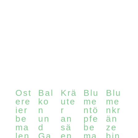
Ost
Bal
Krä
Blu
Blu
ere
ko
ute
me
me
ier
n
r
ntö
nkr
be
un
an
pfe
än
ma
d
sä
be
ze
len
Ga
en
ma
bin