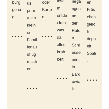
insa
iergä
burg
oder
en
us
m
ngen
genu
Karte
Frös
prim
entde
an
g.
n.
chen
a ein
cken,
der
gleic
klein
was
Rote
h
er
da
n
dopp
Famil
alles
Schl
elt
ienau
krab
euse
Spaß
sflug
belt.
oder
.
mach
in
en.
Bard
owic
k.