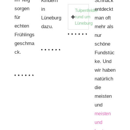
Kindern
Schnack
sorgen
in
entdeckt
Tulpenfelder
rund um
für
Lüneburg
man oft
Lüneburg
echten
dazu.
mehr als
Frühlings
nur
geschma
schöne
ck.
Fundstüc
ke. Und
wir haben
natürlich
die
meisten
und
meisten
und