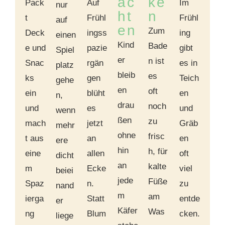
ac
ke
Pack
Auf
Im
nur
ht
n
t
Frühl
Frühl
auf
en
Zum
Deck
ingss
ing
einen
Kind
Bade
e und
pazie
gibt
Spiel
er
n ist
Snac
rgän
es in
platz
bleib
es
ks
gen
Teich
gehe
en
oft
ein
blüht
en
n,
drau
noch
und
es
und
wenn
ßen
zu
mach
jetzt
Gräb
mehr
ohne
frisc
t aus
an
en
ere
hin
h, für
eine
allen
oft
dicht
an
kalte
m
Ecke
viel
beiei
jede
Füße
Spaz
n.
zu
nand
m
am
ierga
Statt
entde
er
Käfer
Was
ng
Blum
cken.
liege