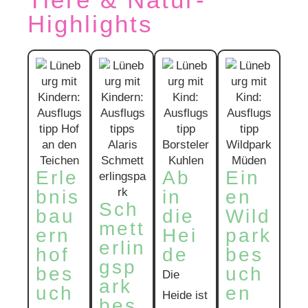
Highlights
Erle
Ab
Ein
bnis
in
en
Sch
bau
die
Wild
mett
ern
Hei
park
erlin
hof
de
bes
gsp
bes
uch
Die
ark
uch
en
Heide ist
bes