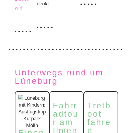
denkt.
wir!
Unterwegs rund um
Lüneburg
Fahrr
Tretb
adtou
oot
r am
fahre
Ilmen
n
Einen