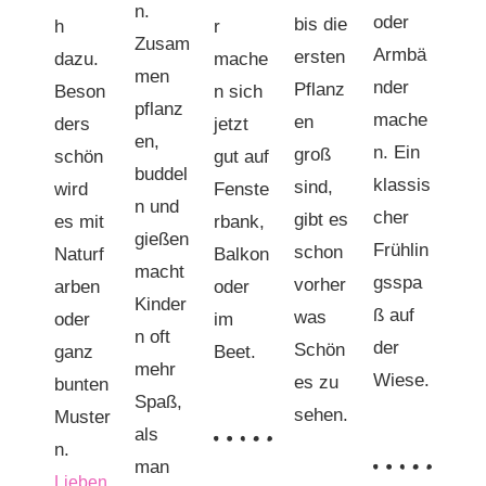
n.
oder
bis die
h
r
Zusam
Armbä
ersten
dazu.
mache
men
nder
Pflanz
Beson
n sich
pflanz
mache
en
ders
jetzt
en,
n. Ein
groß
schön
gut auf
buddel
klassis
sind,
wird
Fenste
n und
cher
gibt es
es mit
rbank,
gießen
Frühlin
schon
Naturf
Balkon
macht
gsspa
vorher
arben
oder
Kinder
ß auf
was
oder
im
n oft
der
Schön
ganz
Beet.
mehr
Wiese.
es zu
bunten
Spaß,
sehen.
Muster
als
n.
man
Lieben