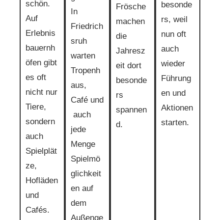
schön.
besonde
Frösche
In
Auf
rs, weil
machen
Friedrich
Erlebnis
nun oft
die
sruh
bauernh
auch
Jahresz
warten
öfen gibt
wieder
eit dort
Tropenh
es oft
Führung
besonde
aus,
nicht nur
en und
rs
Café und
Tiere,
Aktionen
spannen
auch
sondern
starten.
d.
jede
auch
Menge
Spielplät
Spielmö
ze,
glichkeit
Hofläden
en auf
und
dem
Cafés.
Außenge