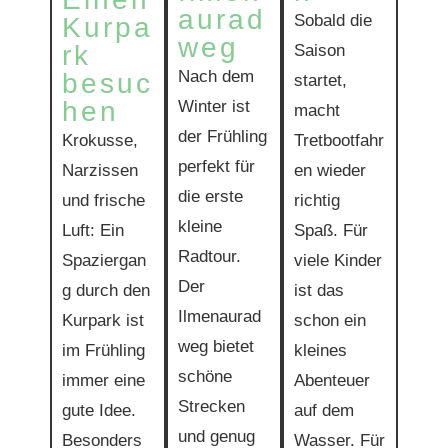
aurad
Sobald die
Kurpa
weg​
rk
Saison
Nach dem
besuc
startet,
hen
Winter ist
macht
der Frühling
Krokusse,
Tretbootfahr
perfekt für
Narzissen
en wieder
die erste
und frische
richtig
kleine
Luft: Ein
Spaß. Für
Radtour.
Spaziergan
viele Kinder
Der
g durch den
ist das
Ilmenaurad
Kurpark ist
schon ein
weg bietet
im Frühling
kleines
schöne
immer eine
Abenteuer
Strecken
gute Idee.
auf dem
und genug
Besonders
Wasser. Für