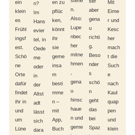
stehe
ser
ein
en zu
Mit
n?
n.
aber
klein
pflüc
Eime
Im
Also:
gena
es
ken,
r und
Hans
Lupe
u
Frühl
könnt
Kesc
evier
nbec
richti
ingsf
ihr
her
tel, in
her
g.
est.
sie
mach
Oede
mitne
Beso
Schö
geme
t die
me
hmen
nder
ne
insa
Such
oder
,
s
Orte
m
e
in
gena
schö
dafür
besti
nach
der
u
n
findet
mme
Kaul
Altst
hinsc
geht
ihr in
n –
quap
adt
haue
das
und
mit
pen
lässt
n und
bei
um
App,
und
sich
geme
Spaz
Lüne
Buch
klein
dara