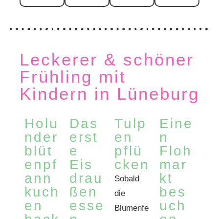
Leckerer & schöner
Frühling mit
Kindern in Lüneburg
Holu
Das
Tulp
Eine
nder
erst
en
n
blüt
e
pflü
Floh
enpf
Eis
cken
mar
ann
drau
kt
Sobald
kuch
ßen
bes
die
en
esse
uch
Blumenfe