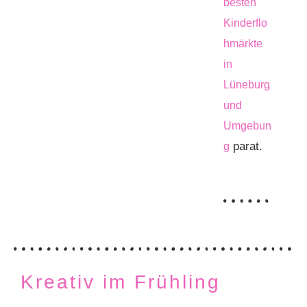
besten
Kinderflo
hmärkte
in
Lüneburg
und
Umgebun
parat.
g
Kreativ im Frühling