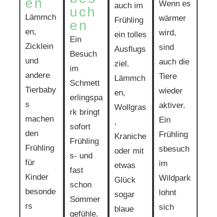
en
Wenn es
auch im
uch
Lämmch
wärmer
Frühling
en
en,
wird,
ein tolles
Ein
Zicklein
sind
Ausflugs
Besuch
und
auch die
ziel.
im
andere
Tiere
Lämmch
Schmett
Tierbaby
wieder
en,
erlingspa
s
aktiver.
Wollgras
rk bringt
machen
Ein
,
sofort
den
Frühling
Kraniche
Frühling
Frühling
sbesuch
oder mit
s- und
für
im
etwas
fast
Kinder
Wildpark
Glück
schon
besonde
lohnt
sogar
Sommer
rs
sich
blaue
gefühle.