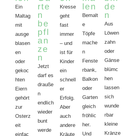
rte
len
de
Ein
Kresse
n
n
Bemalt
Maltag
geht
be
Aus
e
mit
fast
pfl
Löwen
Töpfe
ausge
immer
an
zahn
mache
blasen
– und
ze
oder
n
en
ist für
n
Gänse
Fenste
oder
Kinder
Jetzt
blümc
rbank,
gekoc
ein
darf es
hen
Balkon
hten
schnell
drauße
lassen
oder
Eiern
er
n
sich
Garten
gehört
Erfolg.
endlich
wunde
gleich
zur
Aber
wieder
rbar
fröhlic
Osterz
auch
bunt
kleine
her.
eit
andere
werde
Kränze
Und
einfac
Kräute